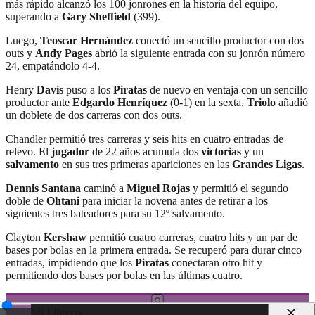
más rápido alcanzó los 100 jonrones en la historia del equipo,
superando a
Gary Sheffield
(399).
Luego,
Teoscar Hernández
conectó un sencillo productor con dos
outs y
Andy Pages
abrió la siguiente entrada con su jonrón número
24, empatándolo 4-4.
Henry
Davis
puso a los
Piratas
de nuevo en ventaja con un sencillo
productor ante
Edgardo Henríquez
(0-1) en la sexta.
Triolo
añadió
un doblete de dos carreras con dos outs.
Chandler permitió tres carreras y seis hits en cuatro entradas de
relevo. El
jugador
de 22 años acumula dos
victorias
y un
salvamento
en sus tres primeras apariciones en las
Grandes Ligas
.
Dennis Santana
caminó a
Miguel Rojas
y permitió el segundo
doble de
Ohtani
para iniciar la novena antes de retirar a los
siguientes tres bateadores para su 12º salvamento.
Clayton
Kershaw
permitió cuatro carreras, cuatro hits y un par de
bases por bolas en la primera entrada. Se recuperó para durar cinco
entradas, impidiendo que los
Piratas
conectaran otro hit y
permitiendo dos bases por bolas en las últimas cuatro.
Mi Libreria