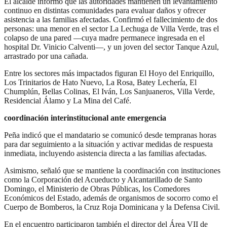
El alcalde informó que las autoridades mantienen un levantamiento
continuo en distintas comunidades para evaluar daños y ofrecer
asistencia a las familias afectadas. Confirmó el fallecimiento de dos
personas: una menor en el sector La Lechuga de Villa Verde, tras el
colapso de una pared —cuya madre permanece ingresada en el
hospital Dr. Vinicio Calventi—, y un joven del sector Tanque Azul,
arrastrado por una cañada.
Entre los sectores más impactados figuran El Hoyo del Enriquillo,
Los Trinitarios de Hato Nuevo, La Rosa, Batey Lechería, El
Chumplún, Bellas Colinas, El Iván, Los Sanjuaneros, Villa Verde,
Residencial Álamo y La Mina del Café.
coordinación interinstitucional ante emergencia
Peña indicó que el mandatario se comunicó desde tempranas horas
para dar seguimiento a la situación y activar medidas de respuesta
inmediata, incluyendo asistencia directa a las familias afectadas.
Asimismo, señaló que se mantiene la coordinación con instituciones
como la Corporación del Acueducto y Alcantarillado de Santo
Domingo, el Ministerio de Obras Públicas, los Comedores
Económicos del Estado, además de organismos de socorro como el
Cuerpo de Bomberos, la Cruz Roja Dominicana y la Defensa Civil.
En el encuentro participaron también el director del Área VII de