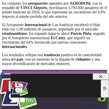
En conjunto, los
aeropuertos
operados por
AERODOM
, con el
respaldo de
VINCI Airports
, movilizaron 1.793.000 pasajeros en el
primer trimestre de 2026, lo que representa un crecimiento del 9,9%
respecto al mismo período del año anterior.
El Aeropuerto
Internacional
de Las Américas encabezó el flujo
total con 1,38 millones de pasajeros, impulsado por el mercado
estadounidense
. En segundo lugar se ubicó
Puerto Plata
, seguido
por el Aeropuerto Internacional
El Catey
, que registró un
crecimiento del 64% favorecido por nuevas conexiones
internacionales
.
Los resultados reflejan una
tendencia
positiva en la conectividad
aérea del
país
, con un aumento en la llegada de
visitantes
y una
mayor diversificación de mercados emisores.
Mi Libreria
La 91FM - EN VIVO
RCC MEDIA
© 2025 LA 91FM
LA 91FM - EN VIVO
TODOS LOS DERECHOS RESERVADOS
RCC MEDIA
Terminos y
Política de Privacidad
Política de Cookies
Condiciones
Desarrollado por JDL IT SOLUTIONS