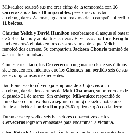
Milwaukee registró sus mejores cifras de la temporada con
16
carreras
anotadas y
18 imparables
, pese a no conectar
cuadrangulares. Además, igualó su máximo de la campaña al recibir
11 boletos
.
Christian
Yelich
y
David Hamilton
encabezaron el ataque al batear
de 5-3 cada uno y anotar tres carreras. El venezolano
Luis Rengifo
también cruzó el plato en tres ocasiones, mientras que
Yelich
remolcó dos carreras. Su compatriota
Jackson Chourio
terminó de
4-2 con tres impulsadas.
Con este resultado, los
Cerveceros
han ganado seis de sus últimos
siete encuentros, mientras que los
Gigantes
han perdido seis de sus
siete compromisos más recientes.
San Francisco tomó ventaja temprana de 2-0 gracias a un
cuadrangular de dos carreras de
Matt Chapman
, su primero desde
el pasado 31 de marzo. Sin embargo,
Milwaukee
respondió de
inmediato con un explosivo segundo inning de siete anotaciones
frente al abridor
Landen Roupp
(5-6), quien cargó con la derrota.
Durante ese episodio, seis bateadores consecutivos de los
Cerveceros
lograron embasarse para encaminar la
victoria
.
Chad
Patrick
(3-2) se acreditó el triunfo tras lanzar una entrada en