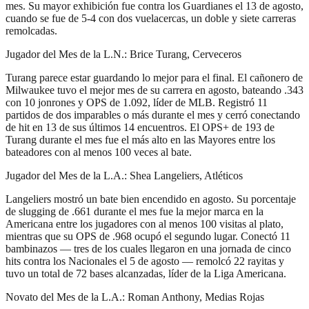
mes. Su mayor exhibición fue contra los Guardianes el 13 de agosto,
cuando se fue de 5-4 con dos vuelacercas, un doble y siete carreras
remolcadas.
Jugador del Mes de la L.N.: Brice Turang, Cerveceros
Turang parece estar guardando lo mejor para el final. El cañonero de
Milwaukee tuvo el mejor mes de su carrera en agosto, bateando .343
con 10 jonrones y OPS de 1.092, líder de MLB. Registró 11
partidos de dos imparables o más durante el mes y cerró conectando
de hit en 13 de sus últimos 14 encuentros. El OPS+ de 193 de
Turang durante el mes fue el más alto en las Mayores entre los
bateadores con al menos 100 veces al bate.
Jugador del Mes de la L.A.: Shea Langeliers, Atléticos
Langeliers mostró un bate bien encendido en agosto. Su porcentaje
de slugging de .661 durante el mes fue la mejor marca en la
Americana entre los jugadores con al menos 100 visitas al plato,
mientras que su OPS de .968 ocupó el segundo lugar. Conectó 11
bambinazos — tres de los cuales llegaron en una jornada de cinco
hits contra los Nacionales el 5 de agosto — remolcó 22 rayitas y
tuvo un total de 72 bases alcanzadas, líder de la Liga Americana.
Novato del Mes de la L.A.: Roman Anthony, Medias Rojas