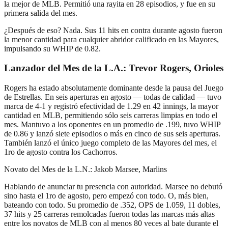
la mejor de MLB. Permitió una rayita en 28 episodios, y fue en su
primera salida del mes.
¿Después de eso? Nada. Sus 11 hits en contra durante agosto fueron
la menor cantidad para cualquier abridor calificado en las Mayores,
impulsando su WHIP de 0.82.
Lanzador del Mes de la L.A.: Trevor Rogers, Orioles
Rogers ha estado absolutamente dominante desde la pausa del Juego
de Estrellas. En seis aperturas en agosto — todas de calidad — tuvo
marca de 4-1 y registró efectividad de 1.29 en 42 innings, la mayor
cantidad en MLB, permitiendo sólo seis carreras limpias en todo el
mes. Mantuvo a los oponentes en un promedio de .199, tuvo WHIP
de 0.86 y lanzó siete episodios o más en cinco de sus seis aperturas.
También lanzó el único juego completo de las Mayores del mes, el
1ro de agosto contra los Cachorros.
Novato del Mes de la L.N.: Jakob Marsee, Marlins
Hablando de anunciar tu presencia con autoridad. Marsee no debutó
sino hasta el 1ro de agosto, pero empezó con todo. O, más bien,
bateando con todo. Su promedio de .352, OPS de 1.059, 11 dobles,
37 hits y 25 carreras remolcadas fueron todas las marcas más altas
entre los novatos de MLB con al menos 80 veces al bate durante el