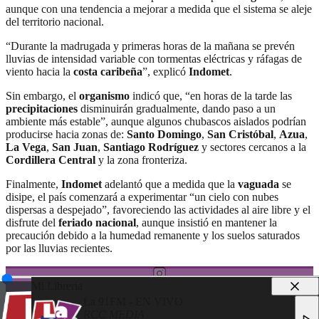
aunque con una tendencia a mejorar a medida que el sistema se aleje
del territorio nacional.
“Durante la madrugada y primeras horas de la mañana se prevén
lluvias de intensidad variable con tormentas eléctricas y ráfagas de
viento hacia la
costa caribeña
”, explicó
Indomet
.
Sin embargo, el
organismo
indicó que, “en horas de la tarde las
precipitaciones
disminuirán gradualmente, dando paso a un
ambiente más estable”, aunque algunos chubascos aislados podrían
producirse hacia zonas de:
Santo Domingo
,
San Cristóbal
,
Azua
,
La Vega
,
San Juan
,
Santiago Rodríguez
y sectores cercanos a la
Cordillera Central
y la zona fronteriza.
Finalmente,
Indomet
adelantó que a medida que la
vaguada
se
disipe, el país comenzará a experimentar “un cielo con nubes
dispersas a despejado”, favoreciendo las actividades al aire libre y el
disfrute del
feriado nacional
, aunque insistió en mantener la
precaución debido a la humedad remanente y los suelos saturados
por las lluvias recientes.
Mi Libreria
La 91FM - EN VIVO
RCC MEDIA