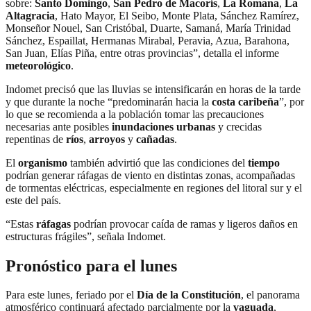
sobre:
Santo Domingo
,
San Pedro de Macorís
,
La Romana
,
La
Altagracia
, Hato Mayor, El Seibo, Monte Plata, Sánchez Ramírez,
Monseñor Nouel, San Cristóbal, Duarte, Samaná, María Trinidad
Sánchez, Espaillat, Hermanas Mirabal, Peravia, Azua, Barahona,
San Juan, Elías Piña, entre otras provincias”, detalla el informe
meteorológico
.
Indomet precisó que las lluvias se intensificarán en horas de la tarde
y que durante la noche “predominarán hacia la
costa caribeña
”, por
lo que se recomienda a la población tomar las precauciones
necesarias ante posibles
inundaciones urbanas
y crecidas
repentinas de
ríos
,
arroyos
y
cañadas
.
El
organismo
también advirtió que las condiciones del
tiempo
podrían generar ráfagas de viento en distintas zonas, acompañadas
de tormentas eléctricas, especialmente en regiones del litoral sur y el
este del país.
“Estas
ráfagas
podrían provocar caída de ramas y ligeros daños en
estructuras frágiles”, señala Indomet.
Pronóstico para el lunes
Para este lunes, feriado por el
Día de la Constitución
, el panorama
atmosférico continuará afectado parcialmente por la
vaguada
,