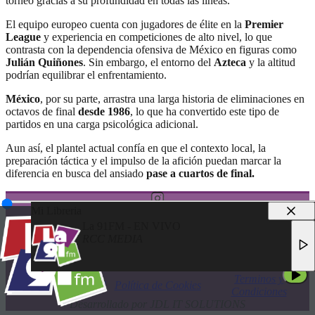
torneo gracias a su profundidad en todas las líneas.
El equipo europeo cuenta con jugadores de élite en la
Premier
League
y experiencia en competiciones de alto nivel, lo que
contrasta con la dependencia ofensiva de México en figuras como
Julián Quiñones
. Sin embargo, el entorno del
Azteca
y la altitud
podrían equilibrar el enfrentamiento.
México
, por su parte, arrastra una larga historia de eliminaciones en
octavos de final
desde 1986
, lo que ha convertido este tipo de
partidos en una carga psicológica adicional.
Aun así, el plantel actual confía en que el contexto local, la
preparación táctica y el impulso de la afición puedan marcar la
diferencia en busca del ansiado
pase a cuartos de final.
Mi Libreria
La 91FM - EN VIVO
RCC MEDIA
© 2025 LA 91FM
LA 91FM - EN VIVO
TODOS LOS DERECHOS RESERVADOS
RCC MEDIA
Terminos y
Política de Privacidad
Política de Cookies
Condiciones
Desarrollado por JDL IT SOLUTIONS
LA 91FM - EN VIVO
RCC MEDIA