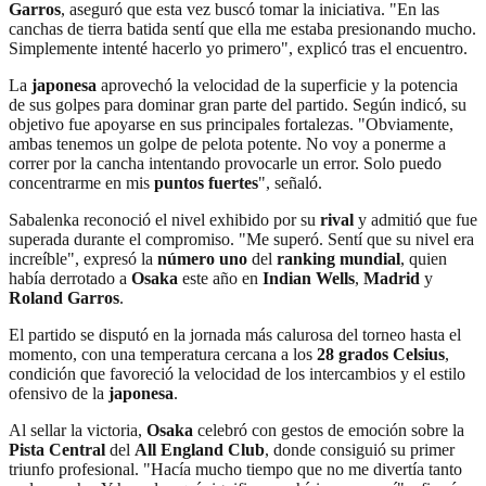
Garros
, aseguró que esta vez buscó tomar la iniciativa. "En las
canchas de tierra batida sentí que ella me estaba presionando mucho.
Simplemente intenté hacerlo yo primero", explicó tras el encuentro.
La
japonesa
aprovechó la velocidad de la superficie y la potencia
de sus golpes para dominar gran parte del partido. Según indicó, su
objetivo fue apoyarse en sus principales fortalezas. "Obviamente,
ambas tenemos un golpe de pelota potente. No voy a ponerme a
correr por la cancha intentando provocarle un error. Solo puedo
concentrarme en mis
puntos fuertes
", señaló.
Sabalenka reconoció el nivel exhibido por su
rival
y admitió que fue
superada durante el compromiso. "Me superó. Sentí que su nivel era
increíble", expresó la
número uno
del
ranking mundial
, quien
había derrotado a
Osaka
este año en
Indian Wells
,
Madrid
y
Roland Garros
.
El partido se disputó en la jornada más calurosa del torneo hasta el
momento, con una temperatura cercana a los
28 grados Celsius
,
condición que favoreció la velocidad de los intercambios y el estilo
ofensivo de la
japonesa
.
Al sellar la victoria,
Osaka
celebró con gestos de emoción sobre la
Pista Central
del
All England Club
, donde consiguió su primer
triunfo profesional. "Hacía mucho tiempo que no me divertía tanto