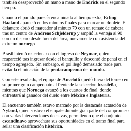
también desaprovechó un mano a mano de
Endrick
en el segundo
tiempo.
Cuando el partido parecía encaminado al tiempo extra,
Erling
Haaland
apareció en los minutos finales para marcar un doblete. El
delantero abrió el marcador al minuto 79 con un remate de cabeza
tras un centro de
Andreas Schjelderup
y amplió la ventaja al 90
con un disparo desde fuera del área, nuevamente con asistencia del
extremo
noruego
.
Brasil intentó reaccionar con el ingreso de
Neymar
, quien
reapareció tras ingresar desde el banquillo y descontó de penal en el
tiempo agregado. Sin embargo, el gol llegó demasiado tarde para
evitar la eliminación de la
pentacampeona
del
mundo
.
Con este resultado, el equipo de
Ancelotti
quedó fuera del torneo en
su primer gran campeonato al frente de la selección
brasileña
,
mientras que
Noruega
avanzó a los cuartos de final, donde
enfrentará al ganador del duelo entre
México
e
Inglaterra
.
El encuentro también estuvo marcado por la destacada actuación de
Nyland
, quien sostuvo el empate durante gran parte del compromiso
con varias intervenciones decisivas, permitiendo que el conjunto
escandinavo
aprovechara sus oportunidades en el tramo final para
sellar una clasificación
histórica
.