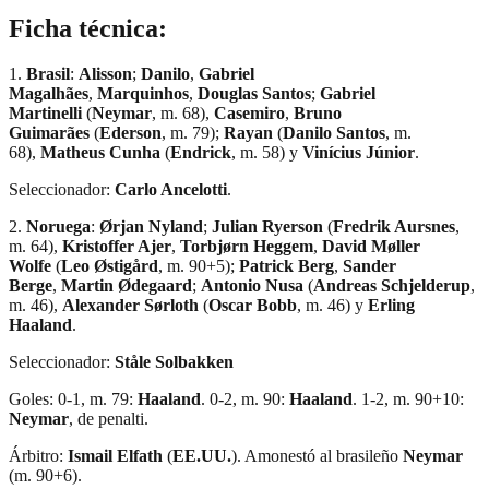
Ficha técnica:
1.
Brasil
:
Alisson
;
Danilo
,
Gabriel
Magalhães
,
Marquinhos
,
Douglas Santos
;
Gabriel
Martinelli
(
Neymar
, m. 68),
Casemiro
,
Bruno
Guimarães
(
Ederson
, m. 79);
Rayan
(
Danilo Santos
, m.
68),
Matheus Cunha
(
Endrick
, m. 58) y
Vinícius Júnior
.
Seleccionador:
Carlo Ancelotti
.
2.
Noruega
:
Ørjan Nyland
;
Julian Ryerson
(
Fredrik Aursnes
,
m. 64),
Kristoffer Ajer
,
Torbjørn Heggem
,
David Møller
Wolfe
(
Leo Østigård
, m. 90+5);
Patrick Berg
,
Sander
Berge
,
Martin Ødegaard
;
Antonio Nusa
(
Andreas Schjelderup
,
m. 46),
Alexander Sørloth
(
Oscar Bobb
, m. 46) y
Erling
Haaland
.
Seleccionador:
Ståle Solbakken
Goles: 0-1, m. 79:
Haaland
. 0-2, m. 90:
Haaland
. 1-2, m. 90+10:
Neymar
, de penalti.
Árbitro:
Ismail Elfath
(
EE.UU.
). Amonestó al brasileño
Neymar
(m. 90+6).