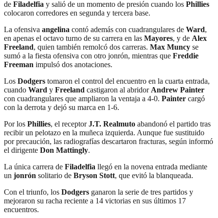
de
Filadelfia
y salió de un momento de presión cuando los
Phillies
colocaron corredores en segunda y tercera base.
La ofensiva
angelina
contó además con cuadrangulares de
Ward
,
en apenas el octavo turno de su carrera en las
Mayores
, y de
Alex
Freeland
, quien también remolcó dos carreras.
Max Muncy
se
sumó a la fiesta ofensiva con otro jonrón, mientras que
Freddie
Freeman
impulsó dos anotaciones.
Los
Dodgers
tomaron el control del encuentro en la cuarta entrada,
cuando
Ward
y
Freeland
castigaron al abridor
Andrew Painter
con cuadrangulares que ampliaron la ventaja a 4-0.
Painter
cargó
con la derrota y dejó su marca en 1-6.
Por los
Phillies
, el receptor
J.T. Realmuto
abandonó el partido tras
recibir un pelotazo en la muñeca izquierda. Aunque fue sustituido
por precaución, las radiografías descartaron fracturas, según informó
el dirigente
Don Mattingly
.
La única carrera de
Filadelfia
llegó en la novena entrada mediante
un
jonrón
solitario de
Bryson Stott
, que evitó la blanqueada.
Con el triunfo, los
Dodgers
ganaron la serie de tres partidos y
mejoraron su racha reciente a 14 victorias en sus últimos 17
encuentros.