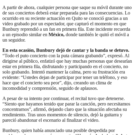
A partir de ahora, cualquier persona que saque su móvil durante uno
de sus conciertos deberá estar preparada para las consecuencias. Lo
ocurrido en su reciente actuación en Quito se conoció gracias a un
video grabado por un espectador, que capturó el momento en que
Bunbury reprendió a un fan en primera fila. Este incidente recuerda
a un episodio similar en
México,
donde también le quitó el móvil a
un seguidor.
En esta ocasión, Bunbury dejó de cantar y la banda se detuvo.
“Todo el puto concierto con la puta cámara grabando”, expresó. Al
dirigirse al público, enfatizó que hay muchas personas que desearían
estar en primera fila, disfrutando y participando en el concierto, no
solo grabando. Intentó mantener la calma, pero su frustración era
evidente: “Ustedes dejan de participar por tener un teléfono, y eso
hace que el concierto sea peor”, dijo, creando un clima de
incomodidad y comprensión, seguido de aplausos.
A pesar de su intento por continuar, el recital tuvo que detenerse.
“Siento que hayamos tenido que parar la canción, pero necesitamos
concentrarnos”, afirmó, dejando claro que la situación afectaba su
rendimiento. Tras unos momentos de silencio, dejó la guitarra y
pareció abandonar el escenario al finalizar el video.
Bunbury, quien había anunciado una posible despedida por