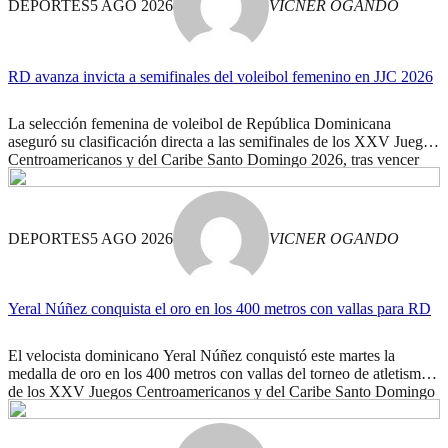
DEPORTES
5 AGO 2026
VICNER OGANDO
RD avanza invicta a semifinales del voleibol femenino en JJC 2026
La selección femenina de voleibol de República Dominicana
aseguró su clasificación directa a las semifinales de los XXV Juegos
Centroamericanos y del Caribe Santo Domingo 2026, tras vencer
este martes a Puerto Rico en cuatro parciales y finalizar invicta la
fase de grupos con récord de 3-0. Las Reinas del Caribe se
impusieron con parciales […]
DEPORTES
5 AGO 2026
VICNER OGANDO
Yeral Núñez conquista el oro en los 400 metros con vallas para RD
El velocista dominicano Yeral Núñez conquistó este martes la
medalla de oro en los 400 metros con vallas del torneo de atletismo
de los XXV Juegos Centroamericanos y del Caribe Santo Domingo
2026, al imponerse con un tiempo de 48.29 segundos. Con este
resultado, el pupilo del doble medallista olímpico y mundial Félix
Sánchez otorgó […]