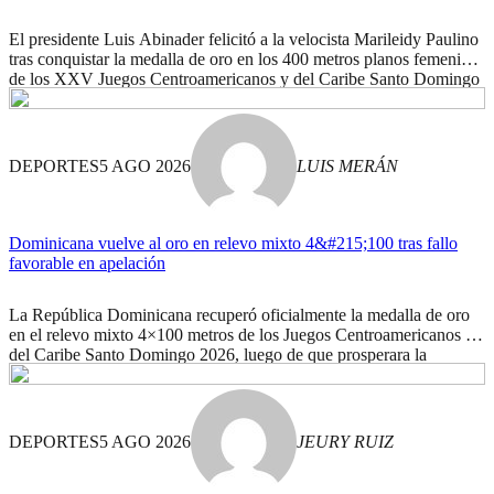
El presidente Luis Abinader felicitó a la velocista Marileidy Paulino
tras conquistar la medalla de oro en los 400 metros planos femeninos
de los XXV Juegos Centroamericanos y del Caribe Santo Domingo
2026, y destacó que su triunfo llena de orgullo a la República
Dominicana. A través de una publicación en su cuenta de Instagram,
[…]
DEPORTES
5 AGO 2026
LUIS MERÁN
Dominicana vuelve al oro en relevo mixto 4&#215;100 tras fallo
favorable en apelación
La República Dominicana recuperó oficialmente la medalla de oro
en el relevo mixto 4×100 metros de los Juegos Centroamericanos y
del Caribe Santo Domingo 2026, luego de que prosperara la
apelación presentada por la delegación nacional ante la decisión que
había alterado el resultado inicial. La prueba disputada el martes
tuvo una modificación en la […]
DEPORTES
5 AGO 2026
JEURY RUIZ