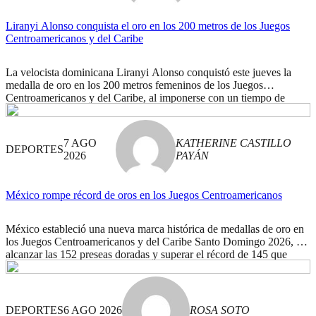
Liranyi Alonso conquista el oro en los 200 metros de los Juegos
Centroamericanos y del Caribe
La velocista dominicana Liranyi Alonso conquistó este jueves la
medalla de oro en los 200 metros femeninos de los Juegos
Centroamericanos y del Caribe, al imponerse con un tiempo de
23.07 segundos en la final disputada en el Estadio Olímpico Félix
Sánchez. Alonso, de 20 años y principal favorita de la prueba,
dominó la carrera […]
7 AGO
KATHERINE CASTILLO
DEPORTES
2026
PAYÁN
México rompe récord de oros en los Juegos Centroamericanos
México estableció una nueva marca histórica de medallas de oro en
los Juegos Centroamericanos y del Caribe Santo Domingo 2026, al
alcanzar las 152 preseas doradas y superar el récord de 145 que
había conseguido hace tres años. La delegación mexicana mantiene
así su dominio en la justa regional, donde ha sumado además 101
medallas […]
DEPORTES
6 AGO 2026
ROSA SOTO