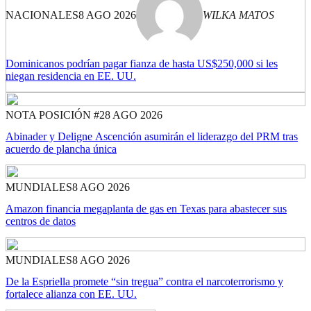
NACIONALES
8 AGO 2026
WILKA MATOS
Dominicanos podrían pagar fianza de hasta US$250,000 si les
niegan residencia en EE. UU.
NOTA POSICIÓN #2
8 AGO 2026
Abinader y Deligne Ascención asumirán el liderazgo del PRM tras
acuerdo de plancha única
MUNDIALES
8 AGO 2026
Amazon financia megaplanta de gas en Texas para abastecer sus
centros de datos
MUNDIALES
8 AGO 2026
De la Espriella promete “sin tregua” contra el narcoterrorismo y
fortalece alianza con EE. UU.