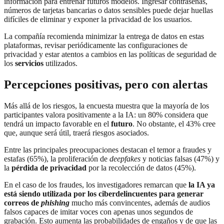
información para entrenar futuros modelos. Ingresar contraseñas,
números de tarjetas bancarias o datos sensibles puede dejar huellas
difíciles de eliminar y exponer la privacidad de los usuarios.
La compañía recomienda minimizar la entrega de datos en estas
plataformas, revisar periódicamente las configuraciones de
privacidad y estar atentos a cambios en las políticas de seguridad de
los
servicios
utilizados.
Percepciones positivas, pero con alertas
Más allá de los riesgos, la encuesta muestra que la mayoría de
los
participantes valora positivamente a la IA: un 80% considera que
tendrá un impacto favorable en el
futuro
. No obstante, el 43% cree
que, aunque será útil, traerá riesgos asociados.
Entre las principales preocupaciones destacan el temor a fraudes y
estafas (65%), la proliferación de
deepfakes
y noticias falsas (47%) y
la
pérdida de privacidad
por la recolección de datos (45%).
En el caso de los fraudes, los investigadores remarcan que
la IA ya
está siendo utilizada por los ciberdelincuentes para generar
correos de
phishing
mucho más convincentes, además de audios
falsos capaces de imitar voces con apenas unos segundos de
grabación. Esto aumenta las probabilidades de engaños y de que las