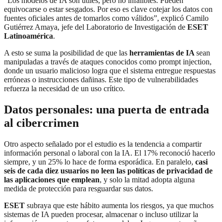
“Los modelos de IA son útiles, pero no infalibles. Pueden
equivocarse o estar sesgados. Por eso es clave cotejar los datos con
fuentes oficiales antes de tomarlos como válidos”, explicó Camilo
Gutiérrez Amaya, jefe del Laboratorio de Investigación de
ESET
Latinoamérica
.
A esto se suma la posibilidad de que las
herramientas de IA
sean
manipuladas a través de ataques conocidos como prompt injection,
donde un usuario malicioso logra que el sistema entregue respuestas
erróneas o instrucciones dañinas. Este tipo de vulnerabilidades
refuerza la necesidad de un uso crítico.
Datos personales: una puerta de entrada
al cibercrimen
Otro aspecto señalado por el estudio es la tendencia a compartir
información personal o laboral con la IA. El 17% reconoció hacerlo
siempre, y un 25% lo hace de forma esporádica. En paralelo,
casi
seis de cada diez usuarios no leen las políticas de privacidad de
las aplicaciones que emplean
, y solo la mitad adopta alguna
medida de protección para resguardar sus datos.
ESET
subraya que este hábito aumenta los riesgos, ya que muchos
sistemas de IA pueden procesar, almacenar o incluso utilizar la