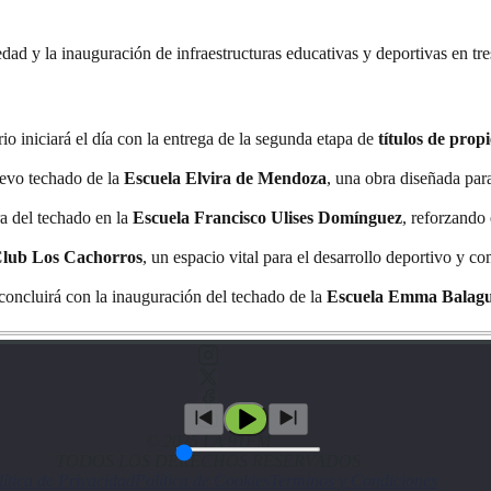
edad y la inauguración de infraestructuras educativas y deportivas en tr
o iniciará el día con la entrega de la segunda etapa de
títulos de prop
uevo techado de la
Escuela Elvira de Mendoza
, una obra diseñada para
ra del techado en la
Escuela Francisco Ulises Domínguez
, reforzando
lub Los Cachorros
, un espacio vital para el desarrollo deportivo y co
oncluirá con la inauguración del techado de la
Escuela Emma Balag
© 2025 LA 91FM
TODOS LOS DERECHOS RESERVADOS
lítica de Privacidad
Política de Cookies
Terminos y Condiciones