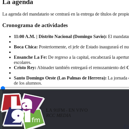
La agenda
La agenda del mandatario se centrará en la entrega de títulos de propi
Cronograma de actividades
11:00 A.M. | Distrito Nacional (Domingo Savio):
El mandatari
Boca Chica:
Posteriormente, el jefe de Estado inaugurará el n
Ensanche La Fe:
De regreso a la capital, encabezará la apertu
escolares.
Cristo Rey:
Abinader también entregará el remozamiento del
C
Santo Domingo Oeste (Las Palmas de Herrera):
La jornada c
de los alumnos.
LA 91FM - EN VIVO
RCC MEDIA
Po