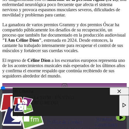
enfermedad neurológica poco frecuente que afecta el sistema
nervioso y provoca espasmos musculares severos, dificultades de
movilidad y problemas para cantar.
La ganadora de varios premios Grammy y dos premios Óscar ha
compartido públicamente los desafíos de su recuperación, un
proceso que también fue documentado en la producción audiovisual
"I Am Céline Dion"
, estrenada en 2024. Desde entonces, la
cantante ha trabajado intensamente para recuperar el control de sus
músculos y fortalecer sus cuerdas vocales.
El regreso de
Céline Dion
a los escenarios europeos representa uno
de los acontecimientos musicales más esperados de los últimos años
y confirma el enorme respaldo que continúa recibiendo de sus
seguidores alrededor del mundo.
Mi Libreria
La 91FM - EN VIVO
RCC MEDIA
© 2025 LA 91FM
LA 91FM - EN VIVO
TODOS LOS DERECHOS RESERVADOS
RCC MEDIA
Terminos y
Política de Privacidad
Política de Cookies
Condiciones