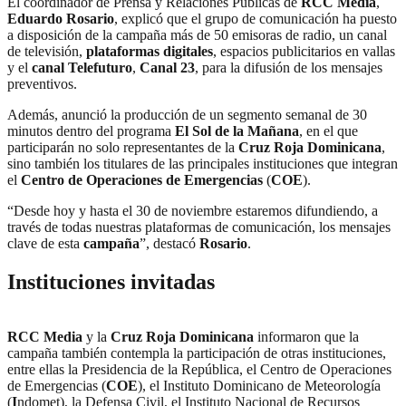
El coordinador de Prensa y Relaciones Públicas de
RCC Media
,
Eduardo Rosario
, explicó que el grupo de comunicación ha puesto
a disposición de la campaña más de 50 emisoras de radio, un canal
de televisión,
plataformas digitales
, espacios publicitarios en vallas
y el
canal Telefuturo
,
Canal 23
, para la difusión de los mensajes
preventivos.
Además, anunció la producción de un segmento semanal de 30
minutos dentro del programa
El Sol de la Mañana
, en el que
participarán no solo representantes de la
Cruz Roja Dominicana
,
sino también los titulares de las principales instituciones que integran
el
Centro de Operaciones de Emergencias
(
COE
).
“Desde hoy y hasta el 30 de noviembre estaremos difundiendo, a
través de todas nuestras plataformas de comunicación, los mensajes
clave de esta
campaña
”, destacó
Rosario
.
Instituciones invitadas
RCC Media
y la
Cruz Roja Dominicana
informaron que la
campaña también contempla la participación de otras instituciones,
entre ellas la Presidencia de la República, el Centro de Operaciones
de Emergencias (
COE
), el Instituto Dominicano de Meteorología
(
I
ndomet), la Defensa Civil, el Instituto Nacional de Recursos