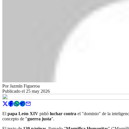
Por
Jazmín Figueroa
Publicado el
25 may 2026
El
papa León XIV
pidió
luchar contra
el "dominio" de la inteligenc
concepto de "
guerra justa
".
El texto de
130 páginas
, llamado "
Magnifica Humanitas
" ("Magnífi