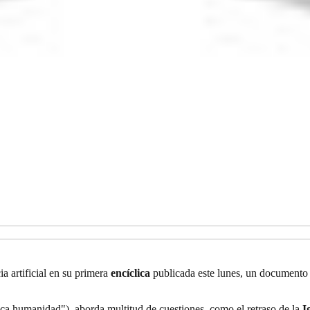
ia artificial en su primera
encíclica
publicada este lunes, un documento 
ca humanidad"), aborda multitud de cuestiones, como el retraso de la
I