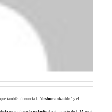
que también denuncia la "
deshumanización
" y el
glesia
en condenar la
esclavitud
o el impacto de la
IA
en el