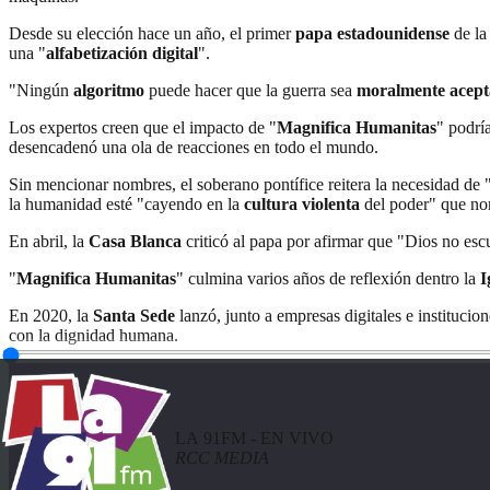
Desde su elección hace un año, el primer
papa estadounidense
de la 
una "
alfabetización digital
".
"Ningún
algoritmo
puede hacer que la guerra sea
moralmente acept
Los expertos creen que el impacto de "
Magnifica Humanitas
" podrí
desencadenó una ola de reacciones en todo el mundo.
Sin mencionar nombres, el soberano pontífice reitera la necesidad de "s
la humanidad esté "cayendo en la
cultura violenta
del poder" que nor
En abril, la
Casa Blanca
criticó al papa por afirmar que "Dios no esc
"
Magnifica Humanitas
" culmina varios años de reflexión dentro la
I
En 2020, la
Santa Sede
lanzó, junto a empresas digitales e institucio
con la dignidad humana.
LA 91FM - EN VIVO
RCC MEDIA