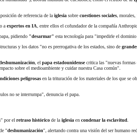
 posición de referencia de la
iglesia
sobre
cuestiones sociales
, morales, 
to a
expertos en IA
, entre ellos el cofundador de la compañía Anthropic
 papa, pidiendo
"desarmar"
esta tecnología para "impedirle el domini
tructuras y los datos "no es prerrogativa de los estados, sino de
grandes
deshumanización
, el
papa estadounidense
critica las "nuevas formas
 impacto sobre el medioambiente y cuidar nuestra Casa común".
ndiciones peligrosas
en la trituración de los materiales de los que se o
culos no se interrumpa", denuncia el papa.
" por el
retraso histórico
de la
iglesia
en
condenar la esclavitud
.
de "
deshumanización
", alertando contra una visión del ser humano re