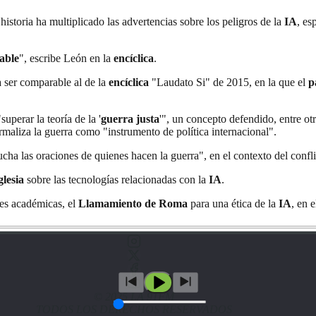
historia ha multiplicado las advertencias sobre los peligros de la
IA
, es
able
", escribe León en la
encíclica
.
a ser comparable al de la
encíclica
"Laudato Si" de 2015, en la que el
p
uperar la teoría de la '
guerra justa
'", un concepto defendido, entre o
maliza la guerra como "instrumento de política internacional".
ucha las oraciones de quienes hacen la guerra", en el contexto del confl
glesia
sobre las tecnologías relacionadas con la
IA
.
nes académicas, el
Llamamiento de Roma
para una ética de la
IA
, en 
© 2025 LA 91FM
TODOS LOS DERECHOS RESERVADOS