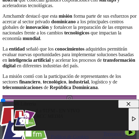
aceleradoras tecnológicas.
Amchamdr destacó que esta
misión
forma parte de sus esfuerzos por
acercar al sector privado
dominicano
a los principales centros
globales de
innovación
y fortalecer la preparación de las empresas
nacionales frente a los cambios
tecnológicos
que impactan la
economía
mundial
.
La
entidad
señaló que los
conocimientos
adquiridos permitirán
evaluar nuevas oportunidades para implementar soluciones basadas
en
inteligencia artificial
y acelerar los procesos de
transformación
digital
en diferentes industrias del país.
La misión contó con la participación de representantes de los
sectores
financiero
,
tecnológico
,
industrial
, logístico y de
telecomunicaciones
de
República Dominicana
.
Mi Libreria
La 91FM - EN VIVO
RCC MEDIA
© 2025 LA 91FM
LA 91FM - EN VIVO
TODOS LOS DERECHOS RESERVADOS
RCC MEDIA
Terminos y
Política de Privacidad
Política de Cookies