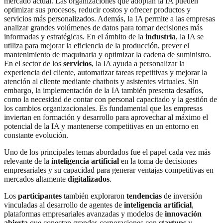
mercado actual. Las organizaciones que adoptan la IA pueden
optimizar sus procesos, reducir costos y ofrecer productos y
servicios más personalizados. Además, la IA permite a las empresas
analizar grandes volúmenes de datos para tomar decisiones más
informadas y estratégicas. En el ámbito de la
industria
, la IA se
utiliza para mejorar la eficiencia de la producción, prever el
mantenimiento de maquinaria y optimizar la cadena de suministro.
En el sector de los
servicios
, la IA ayuda a personalizar la
experiencia del cliente, automatizar tareas repetitivas y mejorar la
atención al cliente mediante chatbots y asistentes virtuales. Sin
embargo, la implementación de la IA también presenta desafíos,
como la necesidad de contar con personal capacitado y la gestión de
los cambios organizacionales. Es fundamental que las empresas
inviertan en formación y desarrollo para aprovechar al máximo el
potencial de la IA y mantenerse competitivas en un entorno en
constante evolución.
Uno de los principales temas abordados fue el papel cada vez más
relevante de la
inteligencia artificial
en la toma de decisiones
empresariales y su capacidad para generar ventajas competitivas en
mercados altamente
digitalizados
.
Los
participantes
también exploraron
tendencias
de inversión
vinculadas al desarrollo de agentes de
inteligencia artificial
,
plataformas empresariales avanzadas y modelos de
innovación
abierta
que conectan grandes corporaciones con
startups
y