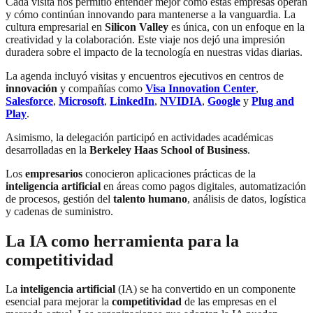
Cada visita nos permitió entender mejor cómo estas empresas operan
y cómo continúan innovando para mantenerse a la vanguardia. La
cultura empresarial en
Silicon Valley
es única, con un enfoque en la
creatividad y la colaboración. Este viaje nos dejó una impresión
duradera sobre el impacto de la tecnología en nuestras vidas diarias.
La agenda incluyó visitas y encuentros ejecutivos en centros de
innovación
y compañías como
Visa Innovation Center
,
Salesforce
,
Microsoft
,
LinkedIn
,
NVIDIA
,
Google
y
Plug and
Play
.
Asimismo, la delegación participó en actividades académicas
desarrolladas en la
Berkeley Haas School of Business
.
Los
empresarios
conocieron aplicaciones prácticas de la
inteligencia artificial
en áreas como pagos digitales, automatización
de procesos, gestión del
talento humano
, análisis de datos, logística
y cadenas de suministro.
La IA como herramienta para la
competitividad
La
inteligencia artificial
(IA) se ha convertido en un componente
esencial para mejorar la
competitividad
de las empresas en el