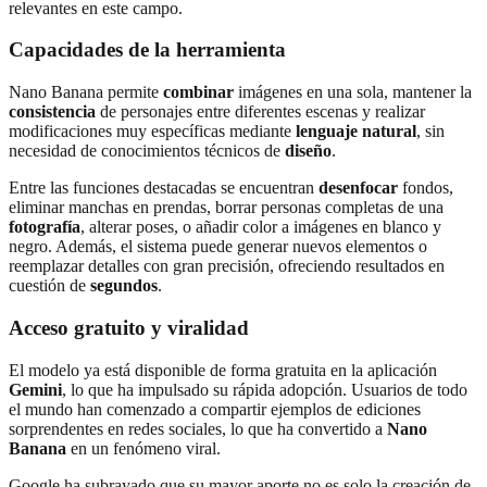
relevantes en este campo.
Capacidades de la herramienta
Nano Banana permite
combinar
imágenes en una sola, mantener la
consistencia
de personajes entre diferentes escenas y realizar
modificaciones muy específicas mediante
lenguaje natural
, sin
necesidad de conocimientos técnicos de
diseño
.
Entre las funciones destacadas se encuentran
desenfocar
fondos,
eliminar manchas en prendas, borrar personas completas de una
fotografía
, alterar poses, o añadir color a imágenes en blanco y
negro. Además, el sistema puede generar nuevos elementos o
reemplazar detalles con gran precisión, ofreciendo resultados en
cuestión de
segundos
.
Acceso gratuito y viralidad
El modelo ya está disponible de forma gratuita en la aplicación
Gemini
, lo que ha impulsado su rápida adopción. Usuarios de todo
el mundo han comenzado a compartir ejemplos de ediciones
sorprendentes en redes sociales, lo que ha convertido a
Nano
Banana
en un fenómeno viral.
Google ha subrayado que su mayor aporte no es solo la creación de