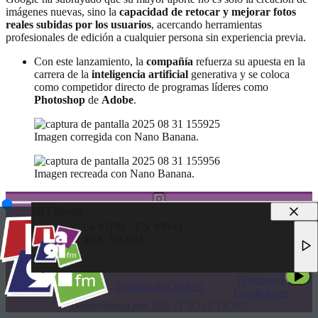
imágenes nuevas, sino la
capacidad de retocar y mejorar fotos
reales subidas por los usuarios
, acercando herramientas
profesionales de edición a cualquier persona sin experiencia previa.
Con este lanzamiento, la
compañía
refuerza su apuesta en la
carrera de la
inteligencia artificial
generativa y se coloca
como competidor directo de programas líderes como
Photoshop
de
Adobe
.
Imagen corregida con Nano Banana.
Imagen recreada con Nano Banana.
Mi Libreria
La 91FM - EN VIVO
RCC MEDIA
© 2025 LA 91FM
LA 91FM - EN VIVO
TODOS LOS DERECHOS RESERVADOS
RCC MEDIA
Terminos y
Política de Privacidad
Política de Cookies
Condiciones
Desarrollado por JDL IT SOLUTIONS
LA 91FM - EN VIVO
RCC MEDIA