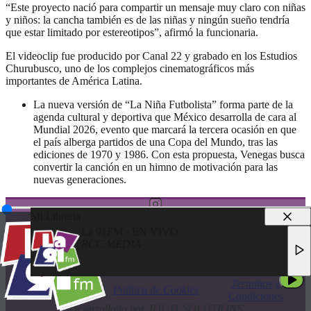
“Este proyecto nació para compartir un mensaje muy claro con niñas
y niños: la cancha también es de las niñas y ningún sueño tendría
que estar limitado por estereotipos”, afirmó la funcionaria.
El videoclip fue producido por Canal 22 y grabado en los Estudios
Churubusco, uno de los complejos cinematográficos más
importantes de América Latina.
La nueva versión de “La Niña Futbolista” forma parte de la
agenda cultural y deportiva que México desarrolla de cara al
Mundial 2026, evento que marcará la tercera ocasión en que
el país alberga partidos de una Copa del Mundo, tras las
ediciones de 1970 y 1986. Con esta propuesta, Venegas busca
convertir la canción en un himno de motivación para las
nuevas generaciones.
Mi Libreria
La 91FM - EN VIVO
RCC MEDIA
© 2025 LA 91FM
LA 91FM - EN VIVO
TODOS LOS DERECHOS RESERVADOS
RCC MEDIA
Terminos y
Política de Privacidad
Política de Cookies
Condiciones
Desarrollado por JDL IT SOLUTIONS