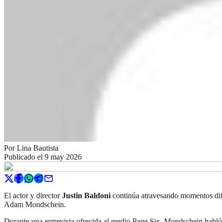
Por
Lina Bautista
Publicado el
9 may 2026
El actor y director
Justin Baldoni
continúa atravesando momentos difíc
Adam Mondschein.
Durante una entrevista ofrecida al medio Page Six, Mondschein habló 