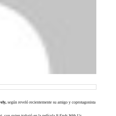
ely,
según reveló recientemente su amigo y coprotagonista
, con quien trabajó en la película
It Ends With Us
.