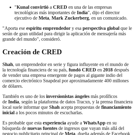
"
Kunal convirtió
a
CRED
en una de las empresas
tecnológicas más importantes de
India
", dijo el director
ejecutivo de
Meta
,
Mark Zuckerberg
, en un comunicado.
"Aporta ese
espíritu emprendedor
y esa
perspectiva global
que le
serán de gran utilidad para dirigir la aplicación de mensajería más
grande del mundo", consideró.
Creación de
CRED
Shah
, un emprendedor en serie y figura influyente en el mundo de
la tecnología financiera de su país,
fundó CRED
en
2018
después
de vender una empresa emergente de pagos al gigante indio del
comercio electrónico Snapdeal por aproximadamente 400 millones
de dólares.
También es uno de los
inversionistas ángeles
más prolíficos
de
India
, según la plataforma de datos Tracxn, y la prensa financiera
local suele informar que
Shah
acepta propuestas de
financiamiento
inicial
a los pocos minutos de escucharlas.
Es probable que esta
experiencia
ayude a
WhatsApp
en su
búsqueda de
nuevas fuentes
de ingresos que vayan más allá del
negocio publicitario principal de
Meta
, dueña además de Facebook