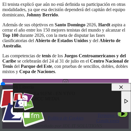
El tenista explicó que aún no está definida su participación en otras
modalidades, ya que esa decisión dependerá del capitán del equipo
dominicano,
Johnny Berrido
.
Además de sus objetivos en
Santo Domingo
2026,
Hardt
aspira a
cerrar el año entre los 150 mejores tenistas del mundo y alcanzar el
Top 100
durante 2026, con la meta de disputar las fases
clasificatorias del
Abierto de Estados Unidos
y del
Abierto de
Australia
.
Las competencias de
tenis
de los
Juegos Centroamericanos y del
Caribe
se celebrarán del 24 al 31 de julio en el
Centro Nacional de
Tenis
del
Parque del Este
, con pruebas de sencillos, dobles, dobles
mixtos y
Copa de Naciones
.
Mi Libreria
La 91FM - EN VIVO
RCC MEDIA
© 2025 LA 91FM
LA 91FM - EN VIVO
TODOS LOS DERECHOS RESERVADOS
RCC MEDIA
Terminos y
Política de Privacidad
Política de Cookies
Condiciones
Desarrollado por JDL IT SOLUTIONS
LA 91FM - EN VIVO
RCC MEDIA