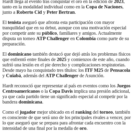
Hardt llega al evento tras conquistar el oro en la edición de
2023
,
tanto en la modalidad individual como en la
Copa de Naciones
,
junto a
Roberto Cid
y
Peter Bertran
.
El
tenista
aseguró que afronta esta participación con mayor
tranquilidad que en su debut, aunque con una motivación especial
por competir ante su
público
, familiares y amigos. Actualmente
disputa un torneo
ATP Challenger
en
Colombia
como parte de su
preparación.
El
dominicano
también destacó que dejó atrás los problemas físicos
que enfrentó entre finales de
2025
y comienzos de este año, cuando
sufrió una lesión en el pie derecho y complicaciones respiratorias.
Desde mayo ha conquistado tres títulos: los
ITF M25
de
Pensacola
y
Cuiabá
, además del
ATP Challenger
de Asunción.
Hardt reconoció que representar al país en eventos como los
Juegos
Centroamericanos
o la
Copa Davis
implica una presión adicional,
ya que cada partido tiene un significado especial al competir por la
bandera
dominicana
.
Como el
jugador
mejor ubicado en el
ranking
del
torneo
, también
es consciente de que será uno de los principales rivales a vencer, por
lo que aseguró que se prepara para afrontar cada encuentro con la
intensidad de una final por la medalla de
oro
.