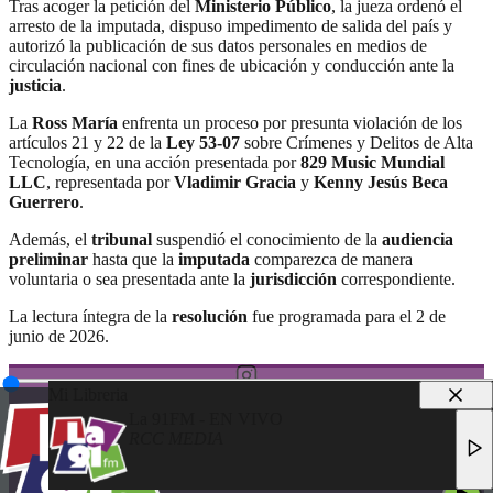
Tras acoger la petición del
Ministerio Público
, la jueza ordenó el
arresto de la imputada, dispuso impedimento de salida del país y
autorizó la publicación de sus datos personales en medios de
circulación nacional con fines de ubicación y conducción ante la
justicia
.
La
Ross María
enfrenta un proceso por presunta violación de los
artículos 21 y 22 de la
Ley 53-07
sobre Crímenes y Delitos de Alta
Tecnología, en una acción presentada por
829 Music Mundial
LLC
, representada por
Vladimir Gracia
y
Kenny Jesús Beca
Guerrero
.
Además, el
tribunal
suspendió el conocimiento de la
audiencia
preliminar
hasta que la
imputada
comparezca de manera
voluntaria o sea presentada ante la
jurisdicción
correspondiente.
La lectura íntegra de la
resolución
fue programada para el 2 de
junio de 2026.
Mi Libreria
La 91FM - EN VIVO
RCC MEDIA
© 2025 LA 91FM
LA 91FM - EN VIVO
TODOS LOS DERECHOS RESERVADOS
RCC MEDIA