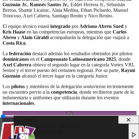
Guzmán Jr.
,
Ramsés Santos Jr.
, Edder Herrera Jr., Sebastián
Berroa, Shamir Licairac, Alaia Medina, Ethan Pichardo, Manuel
Troncoso, Axel Cabrera, Santiago Benito y Nico Benito.
El equipo técnico estará
integrado
por
Adriano Abreu Sued
y
Kris Haase
en las competencias europeas, mientras que
Carlos
Abreu
y
Alain Giraldi
acompañarán la delegación que viajará a
Costa Rica
.
La
federación
destacó además los resultados obtenidos por pilotos
dominicanos
en el
Campeonato Latinoamericano 2025
, donde
Axel Cabrera
obtuvo el segundo lugar en la categoría Vortex VRL
Senior y el tercer puesto del certamen regional. Por su parte,
Raymi
Guzmán
alcanzó el tercer lugar en la categoría Junior.
Los
pilotos
y miembros de la delegación sostuvieron recientemente
un encuentro previo a la
competencia
, donde recibieron parte de la
indumentaria y uniformes que utilizarán durante los eventos
internacionales
.
Mi Libreria
La 91FM - EN VIVO
RCC MEDIA
© 2025 LA 91FM