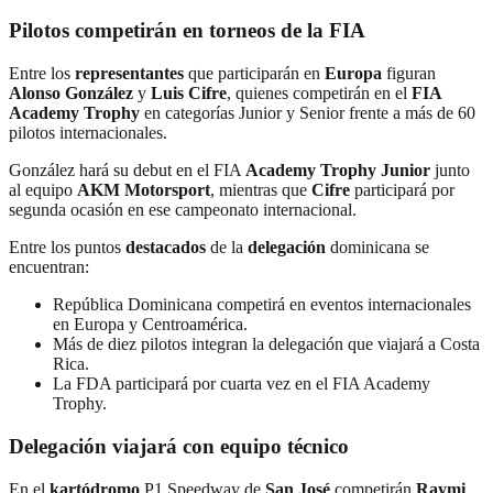
Pilotos competirán en torneos de la FIA
Entre los
representantes
que participarán en
Europa
figuran
Alonso González
y
Luis Cifre
, quienes competirán en el
FIA
Academy Trophy
en categorías Junior y Senior frente a más de 60
pilotos internacionales.
González hará su debut en el FIA
Academy Trophy Junior
junto
al equipo
AKM Motorsport
, mientras que
Cifre
participará por
segunda ocasión en ese campeonato internacional.
Entre los puntos
destacados
de la
delegación
dominicana se
encuentran:
República Dominicana competirá en eventos internacionales
en Europa y Centroamérica.
Más de diez pilotos integran la delegación que viajará a Costa
Rica.
La FDA participará por cuarta vez en el FIA Academy
Trophy.
Delegación viajará con equipo técnico
En el
kartódromo
P1 Speedway de
San José
competirán
Raymi