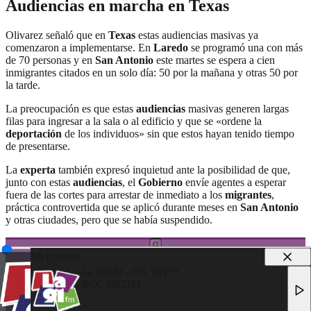
Audiencias en marcha en Texas
Olivarez señaló que en
Texas
estas audiencias masivas ya
comenzaron a implementarse. En
Laredo
se programó una con más
de 70 personas y en
San Antonio
este martes se espera a cien
inmigrantes citados en un solo día: 50 por la mañana y otras 50 por
la tarde.
La preocupación es que estas
audiencias
masivas generen largas
filas para ingresar a la sala o al edificio y que se «ordene la
deportación
de los individuos» sin que estos hayan tenido tiempo
de presentarse.
La
experta
también expresó inquietud ante la posibilidad de que,
junto con estas
audiencias
, el
Gobierno
envíe agentes a esperar
fuera de las cortes para arrestar de inmediato a los
migrantes
,
práctica controvertida que se aplicó durante meses en
San Antonio
y otras ciudades, pero que se había suspendido.
Mi Libreria
La 91FM - EN VIVO
RCC MEDIA
© 2025 LA 91FM
LA 91FM - EN VIVO