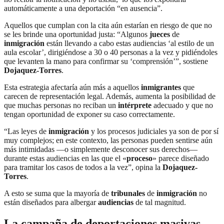
automáticamente a una deportación “en ausencia”.
Aquellos que cumplan con la cita aún estarían en riesgo de que no
se les brinde una oportunidad justa: “Algunos
jueces
de
inmigración
están llevando a cabo estas audiencias ‘al estilo de un
aula escolar’, dirigiéndose a 30 o 40 personas a la vez y pidiéndoles
que levanten la mano para confirmar su ‘comprensión’”, sostiene
Dojaquez-Torres
.
Esta estrategia afectaría aún más a aquellos
inmigrantes
que
carecen de representación legal. Además, aumenta la posibilidad de
que muchas personas no reciban un
intérprete
adecuado y que no
tengan oportunidad de exponer su caso correctamente.
“Las leyes de
inmigración
y los procesos judiciales ya son de por sí
muy complejos; en este contexto, las personas pueden sentirse aún
más intimidadas —o simplemente desconocer sus derechos—
durante estas audiencias en las que el «
proceso
» parece diseñado
para tramitar los casos de todos a la vez”, opina la
Dojaquez-
Torres
.
A esto se suma que la mayoría de
tribunales
de
inmigración
no
están diseñados para albergar
audiencias
de tal magnitud.
La campaña de deportaciones masivas