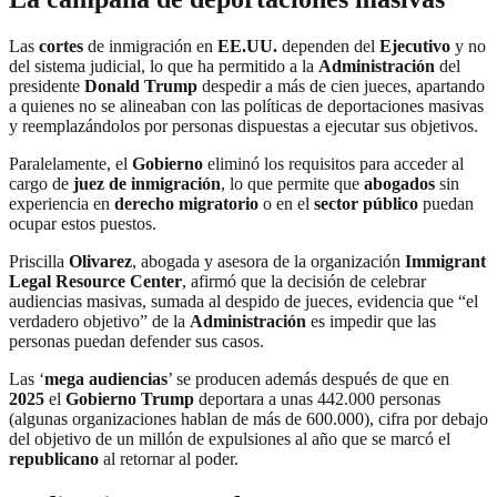
Las
cortes
de inmigración en
EE.UU.
dependen del
Ejecutivo
y no
del sistema judicial, lo que ha permitido a la
Administración
del
presidente
Donald Trump
despedir a más de cien jueces, apartando
a quienes no se alineaban con las políticas de deportaciones masivas
y reemplazándolos por personas dispuestas a ejecutar sus objetivos.
Paralelamente, el
Gobierno
eliminó los requisitos para acceder al
cargo de
juez de inmigración
, lo que permite que
abogados
sin
experiencia en
derecho migratorio
o en el
sector público
puedan
ocupar estos puestos.
Priscilla
Olivarez
, abogada y asesora de la organización
Immigrant
Legal Resource Center
, afirmó que la decisión de celebrar
audiencias masivas, sumada al despido de jueces, evidencia que “el
verdadero objetivo” de la
Administración
es impedir que las
personas puedan defender sus casos.
Las ‘
mega audiencias
’ se producen además después de que en
2025
el
Gobierno Trump
deportara a unas 442.000 personas
(algunas organizaciones hablan de más de 600.000), cifra por debajo
del objetivo de un millón de expulsiones al año que se marcó el
republicano
al retornar al poder.