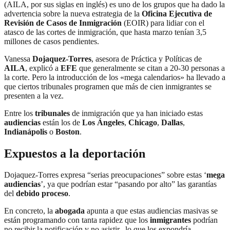
(AILA, por sus siglas en inglés) es uno de los grupos que ha dado la
advertencia sobre la nueva estrategia de la
Oficina Ejecutiva de
Revisión de Casos de Inmigración
(EOIR) para lidiar con el
atasco de las cortes de inmigración, que hasta marzo tenían 3,5
millones de casos pendientes.
Vanessa
Dojaquez-Torres
, asesora de Práctica y Políticas de
AILA
, explicó a
EFE
que generalmente se citan a 20-30 personas a
la corte. Pero la introducción de los «mega calendarios» ha llevado a
que ciertos tribunales programen que más de cien inmigrantes se
presenten a la vez.
Entre los
tribunales
de inmigración que ya han iniciado estas
audiencias
están los de
Los Ángeles
,
Chicago
,
Dallas
,
Indianápolis
o
Boston
.
Expuestos a la deportación
Dojaquez-Torres expresa “serias preocupaciones” sobre estas ‘
mega
audiencias
’, ya que podrían estar “pasando por alto” las garantías
del
debido proceso
.
En concreto, la
abogada
apunta a que estas audiencias masivas se
están programando con tanta rapidez que los
inmigrantes
podrían
no recibir la notificación y no asistir, lo que los expondría