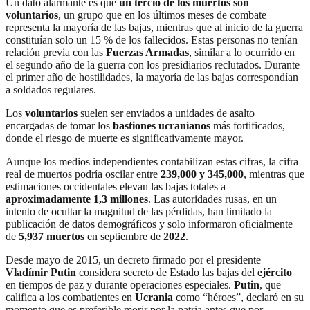
Un dato alarmante es que
un tercio de los muertos son
voluntarios
, un grupo que en los últimos meses de combate
representa la mayoría de las bajas, mientras que al inicio de la guerra
constituían solo un 15 % de los fallecidos. Estas personas no tenían
relación previa con las
Fuerzas Armadas
, similar a lo ocurrido en
el segundo año de la guerra con los presidiarios reclutados. Durante
el primer año de hostilidades, la mayoría de las bajas correspondían
a soldados regulares.
Los
voluntarios
suelen ser enviados a unidades de asalto
encargadas de tomar los
bastiones ucranianos
más fortificados,
donde el riesgo de muerte es significativamente mayor.
Aunque los medios independientes contabilizan estas cifras, la cifra
real de muertos podría oscilar entre
239,000 y 345,000
, mientras que
estimaciones occidentales elevan las bajas totales a
aproximadamente 1,3 millones
. Las autoridades rusas, en un
intento de ocultar la magnitud de las pérdidas, han limitado la
publicación de datos demográficos y solo informaron oficialmente
de
5,937 muertos
en septiembre de
2022
.
Desde mayo de 2015, un decreto firmado por el presidente
Vladímir Putin
considera secreto de Estado las bajas del
ejército
en tiempos de paz y durante operaciones especiales.
Putin
, que
califica a los combatientes en
Ucrania
como “héroes”, declaró en su
momento que es preferible morir por la patria antes que por